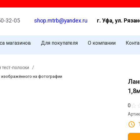
50-32-05
shop.mtrb@yandex.ru
г. Уфа, ул. Рязан
са магазинов
Для покупателя
О компании
Конта
 тест-полоски
/
т изображённого на фотографии
Лан
1,8
☆
0
Артик