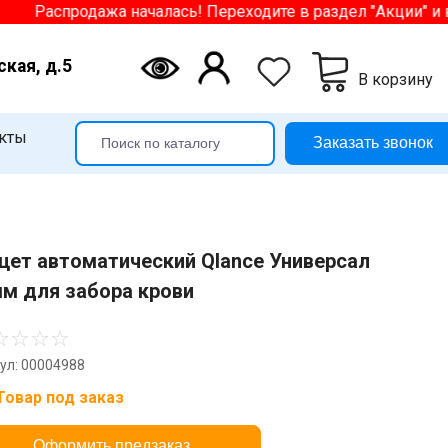
Распродажа началась! Переходите в раздел "Акции" и выб
ская, д.5
В корзину
кты
Заказать звонок
цет автоматический Qlance Универсал
мм для забора крови
☆
☆
☆
☆
ул: 00004988
Товар под заказ
Оформить предзаказ