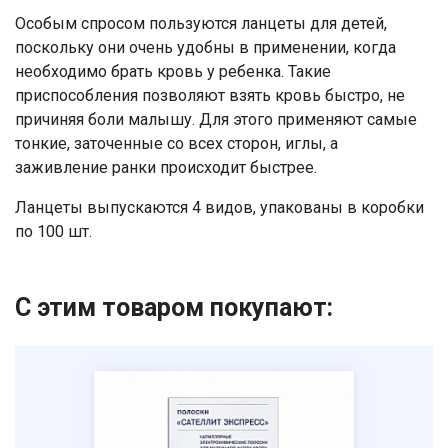
Особым спросом пользуются ланцеты для детей,
поскольку они очень удобны в применении, когда
необходимо брать кровь у ребенка. Такие
Ваше имя
приспособления позволяют взять кровь быстро, не
причиняя боли малышу. Для этого применяют самые
тонкие, заточенные со всех сторон, иглы, а
Номер телефона
заживление ранки происходит быстрее.
Отправить
​Ланцеты выпускаются 4 видов, упакованы в коробки
по 100 шт.​
Нажимая на кнопку "Отправить" вы
соглашаетесь на обработку
персональных данных
С этим товаром покупают: