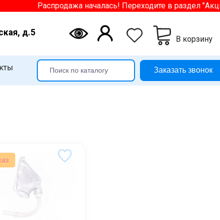
Распродажа началась! Переходите в раздел "Акции"
ская, д.5
В корзину
кты
Заказать звонок
каз