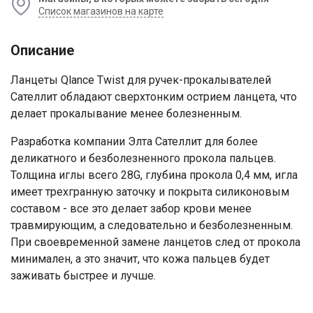
Список магазинов на карте
Описание
Ланцеты Qlance Twist для ручек-прокалывателей
Сателлит обладают сверхтонким острием ланцета, что
делает прокалывание менее болезненным.
Ваше имя
​Разработка компании Элта Сателлит для более
Номер телефона
деликатного и безболезненного прокола пальцев.
Толщина иглы всего 28G, глубина прокола 0,4 мм, игла
имеет трехгранную заточку и покрыта силиконовым
Отправить
составом - все это делает забор крови менее
Нажимая на кнопку "Отправить" вы
травмирующим, а следовательно и безболезненным.
соглашаетесь на обработку
При своевременной замене ланцетов след от прокола
персональных данных
минимален, а это значит, что кожа пальцев будет
заживать быстрее и лучше.​