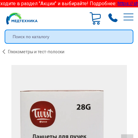
одите в раздел "Акции" и выбирайте! Подробнее:
https://sh
Глюкометры и тест-полоски