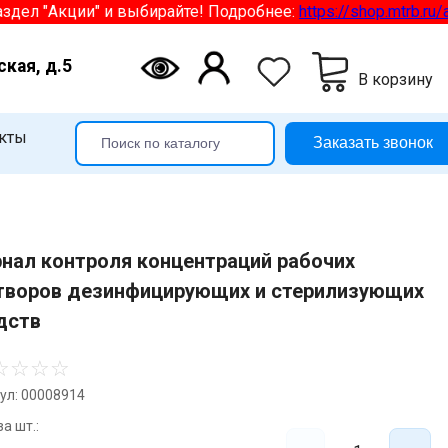
 "Акции" и выбирайте! Подробнее:
https://shop.mtrb.ru/aktsii
ская, д.5
В корзину
кты
Заказать звонок
нал контроля концентраций рабочих
творов дезинфицирующих и стерилизующих
дств
☆
☆
☆
☆
ул: 00008914
а шт.: