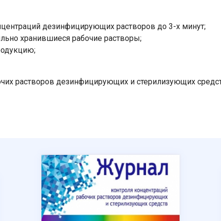
нцентраций дезинфицирующих растворов до 3-х минут;
льно хранившиеся рабочие растворы;
родукцию;
очих растворов дезинфицирующих и стерилизующих средств
Ваше имя
Номер телефона
Отправить
Нажимая на кнопку "Отправить" вы
соглашаетесь на обработку
персональных данных