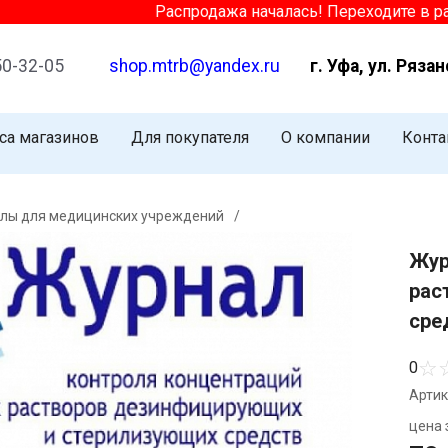
Распродажа началась! Переходите в раздел
50-32-05
shop.mtrb@yandex.ru
г. Уфа, ул. Рязан
са магазинов
Для покупателя
О компании
Конта
лы для медицинских учреждений
/
Жур
рас
сре
☆
0
Артик
цена з