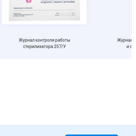
Журнал контроля работы
Журнал у
стерилизатора 257/У
и от
п