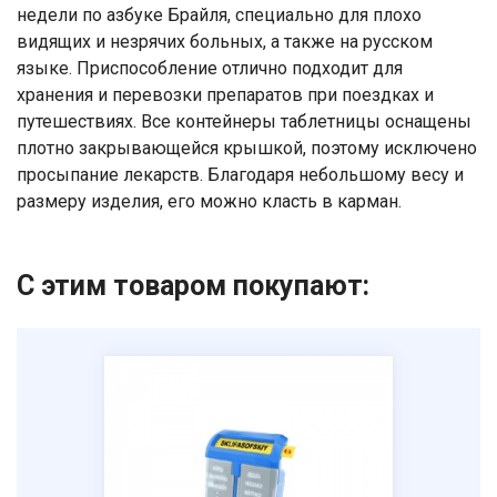
недели по азбуке Брайля, специально для плохо
видящих и незрячих больных, а также на русском
Ваше имя
языке. Приспособление отлично подходит для
хранения и перевозки препаратов при поездках и
Номер телефона
путешествиях. Все контейнеры таблетницы оснащены
плотно закрывающейся крышкой, поэтому исключено
просыпание лекарств. Благодаря небольшому весу и
Отправить
размеру изделия, его можно класть в карман.
Нажимая на кнопку "Отправить" вы
соглашаетесь на обработку
персональных данных
С этим товаром покупают: