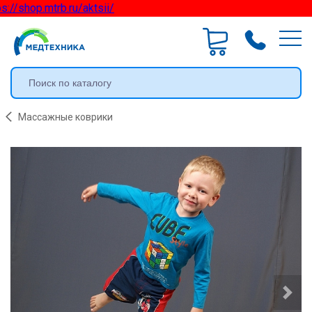
://shop.mtrb.ru/aktsii/
Массажные коврики