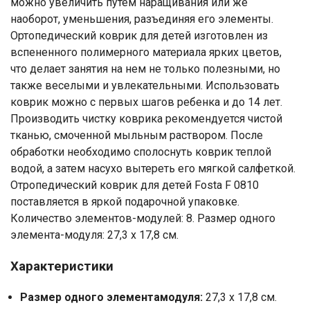
можно увеличить путем наращивания или же
Номер телефона
наоборот, уменьшения, разъединяя его элементы.
Ортопедический коврик для детей изготовлен из
Отправить
вспененного полимерного материала ярких цветов,
что делает занятия на нем не только полезными, но
Нажимая на кнопку "Отправить" вы
также веселыми и увлекательными. Использовать
соглашаетесь на обработку
коврик можно с первых шагов ребенка и до 14 лет.
персональных данных
Производить чистку коврика рекомендуется чистой
тканью, смоченной мыльным раствором. После
обработки необходимо сполоснуть коврик теплой
водой, а затем насухо вытереть его мягкой салфеткой.
Отропедический коврик для детей Fosta F 0810
поставляется в яркой подарочной упаковке.
Количество элементов-модулей: 8. Размер одного
элемента-модуля: 27,3 х 17,8 см.
Характеристики
Размер одного элементамодуля:
27,3 х 17,8 см.