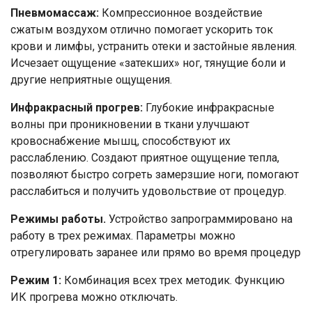
Пневмомассаж:
Компрессионное воздействие
сжатым воздухом отлично помогает ускорить ток
Номер телефона
крови и лимфы, устранить отеки и застойные явления.
Исчезает ощущение «затекших» ног, тянущие боли и
Отправить
другие неприятные ощущения.
Нажимая на кнопку "Отправить" вы
Инфракрасный прогрев:
Глубокие инфракрасные
соглашаетесь на обработку
волны при проникновении в ткани улучшают
персональных данных
кровоснабжение мышц, способствуют их
расслаблению. Создают приятное ощущение тепла,
позволяют быстро согреть замерзшие ноги, помогают
расслабиться и получить удовольствие от процедур.
Режимы работы.
Устройство запрограммировано на
работу в трех режимах. Параметры можно
отрегулировать заранее или прямо во время процедур
Режим 1:
Комбинация всех трех методик. Функцию
ИК прогрева можно отключать.