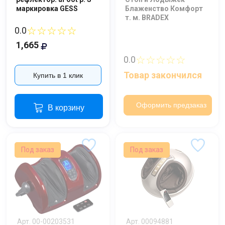
маркировка GESS
Блаженство Комфорт
т. м. BRADEX
Отправить
☆☆☆☆☆
0.0
1,665
Нажимая на кнопку "Отправить" вы
соглашаетесь на обработку
☆☆☆☆☆
0.0
персональных данных
Товар закончился
Купить в 1 клик
Оформить предзаказ
В корзину
Под заказ
Под заказ
Арт. 00-00203531
Арт. 00094881