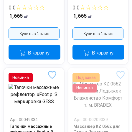
☆☆☆☆☆
☆☆☆☆☆
0.0
0.0
1,665
1,665
Купить в 1 клик
Купить в 1 клик
В корзину
В корзину
Новинка
Под заказ
Новинка
Ваше имя
Арт. 00049334
Арт. 00-00209039
Тапочки массажные
Массажер KZ 0562 для
Номер телефона
рефлектор. uFoot р. S
Стоп и Лодыжек