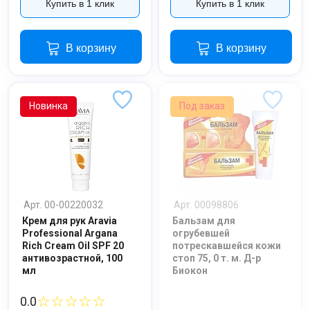
Купить в 1 клик
Купить в 1 клик
В корзину
В корзину
Новинка
Под заказ
Арт. 00-00220032
Арт. 00098806
Крем для рук Aravia
Бальзам для
Professional Argana
огрубевшей
Rich Cream Oil SPF 20
потрескавшейся кожи
антивозрастной, 100
стоп 75, 0 т. м. Д-р
мл
Биокон
☆☆☆☆☆
0.0