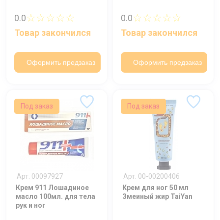
☆☆☆☆☆
☆☆☆☆☆
0.0
0.0
Ваше имя
Товар закончился
Товар закончился
Номер телефона
Оформить предзаказ
Оформить предзаказ
Отправить
Нажимая на кнопку "Отправить" вы
соглашаетесь на обработку
Под заказ
Под заказ
персональных данных
Арт. 00097927
Арт. 00-00200406
Крем 911 Лошадиное
Крем для ног 50 мл
масло 100мл. для тела
Змеиный жир TaiYan
рук и ног