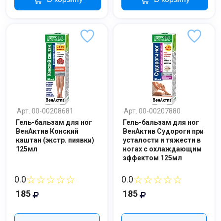
Арт. 00-00208681
Арт. 00-00207880
Гель-бальзам для ног
Гель-бальзам для ног
ВенАктив Конский
ВенАктив Судороги при
каштан (экстр. пиявки)
усталости и тяжести в
125мл
ногах с охлаждающим
эффектом 125мл
☆☆☆☆☆
☆☆☆☆☆
0.0
0.0
185
185