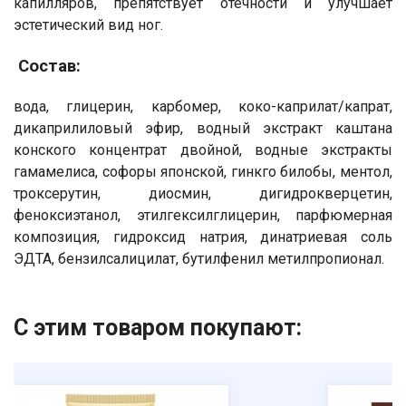
капилляров, препятствует отечности и улучшает
эстетический вид ног.
Нажимая на кнопку "Отправить" вы
соглашаетесь на обработку
Состав:
персональных данных
вода, глицерин, карбомер, коко-каприлат/капрат,
дикаприлиловый эфир, водный экстракт каштана
конского концентрат двойной, водные экстракты
гамамелиса, софоры японской, гинкго билобы, ментол,
троксерутин, диосмин, дигидрокверцетин,
феноксиэтанол, этилгексилглицерин, парфюмерная
композиция, гидроксид натрия, динатриевая соль
ЭДТА, бензилсалицилат, бутилфенил метилпропионал.
С этим товаром покупают: