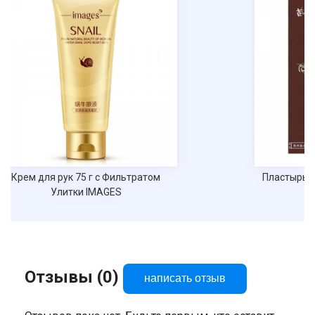
Пластырь Miaolaodi от "косточек" на
ногах
Отзывы (0)
написать отзыв