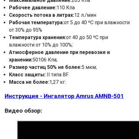
Максимальное давление:
205 Кпа
Номер телефона
Рабочее давление:
110 Кпа
Скорость потока в литрах:
12 л./мин
Отправить
Рабочая температура:
от 5 до 40 ºС при влажности
от 30% до 95%
Нажимая на кнопку "Отправить" вы
Температура хранения:
от 40 до 50 ºС при
соглашаетесь на обработку
влажности от 10% до 100%;
персональных данных
Атмосферное давление при перевозке и
хранении:
50106 Кпа;
Размер частиц 50% не более:
5 мкм;
Класс защиты:
II типа BF
Масса не более:
1,27 кг.
Инструкция - Ингалятор Amrus АМNB-501
Видео обзор: