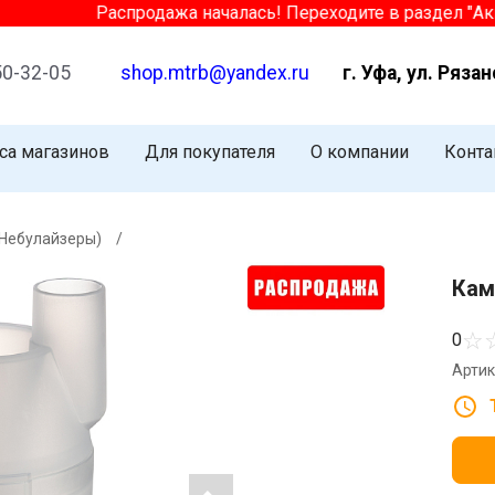
Распродажа началась! Переходите в раздел "Акции"
50-32-05
shop.mtrb@yandex.ru
г. Уфа, ул. Рязан
са магазинов
Для покупателя
О компании
Конта
(Небулайзеры)
/
Кам
☆
0
Артик