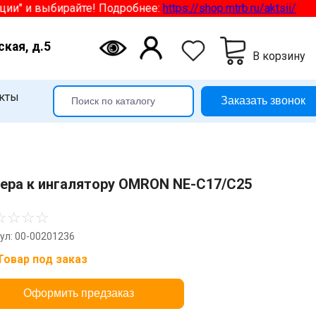
 и выбирайте! Подробнее:
https://shop.mtrb.ru/aktsii/
ская, д.5
В корзину
кты
Заказать звонок
ера к ингалятору OMRON NE-С17/C25
☆
☆
☆
☆
ул: 00-00201236
Товар под заказ
Оформить предзаказ