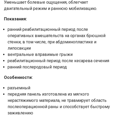
Уменьшает болевые ощущения, облегчает
двигательный режим и раннюю мобилизацию.
Показания:
ранний реабилитационный период после
оперативных вмешательств на органах брюшной
стенки, в том числе, при абдоминопластике и
липосакции
вентральные вправимые грыжи
Ваше имя
реабилитационный период после кесарева сечения
ранний послеродовый период
Номер телефона
Особенности:
Отправить
разъемный
передняя панель изготовлена из мягкого
Нажимая на кнопку "Отправить" вы
соглашаетесь на обработку
нерастяжимого материала, не травмирует область
персональных данных
послеоперационной раны и способствует быстрому
заживлению