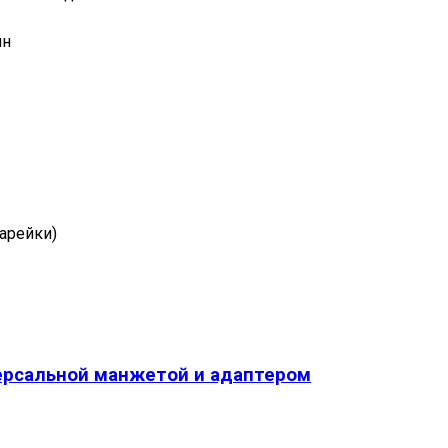
Отправить
ин
Нажимая на кнопку "Отправить" вы
соглашаетесь на обработку
персональных данных
тарейки)
версальной манжетой и адаптером