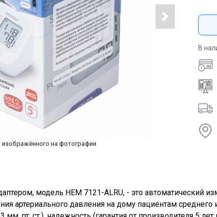
В нал
т изображённого на фотографии
даптером, модель HEM 7121-ALRU, - это автоматический и
ения артериального давления на дому пациентам среднего 
мм. рт. ст.), надежность (гарантия от производителя 5 ле