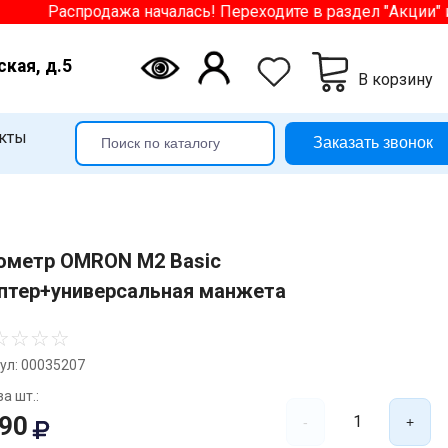
аспродажа началась! Переходите в раздел "Акции" и выбир
ская, д.5
В корзину
кты
Заказать звонок
ометр OMRON M2 Basic
птер+универсальная манжета
☆
☆
☆
☆
ул: 00035207
а шт.:
490
1
-
+