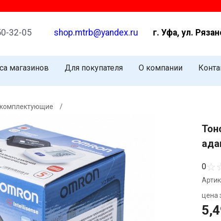
Р
50-32-05
shop.mtrb@yandex.ru
г. Уфа, ул. Рязан
са магазинов
Для покупателя
О компании
Конта
 комплектующие
/
Тон
ада
☆
0
Артик
цена з
5,