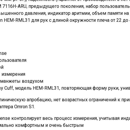
M 7116H-ARU, предыдущего поколения, набор пользователь
овышенного давления, индикатор аритмии, объем памяти на
HEM-RML31 для рук с длиной окружности плеча от 22 до 42
ense
пользователя
ей
в измерения
я манжеты воздухом
 Cuff, модель HEM-RML31, повторяющая форму руки, униве
линическую апробацию, нет возрастных ограничений к при
аптера Omron S1.
isense контролирует весь процесс измерения, учитывая и
имально комфортным и очень быстрым