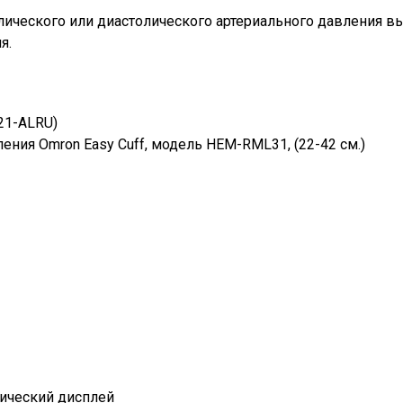
ического или диастолического артериального давления вы
я.
21-ALRU)
ния Omron Easy Cuff, модель HEM-RML31, (22-42 см.)
Ваше имя
Номер телефона
ический дисплей