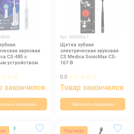
94890
Арт. 00089667
зубная
Щетка зубная
ическая звуковая
электрическая звуковая
ca CS-485 с
CS Medica SonicMax CS-
ым устройством
167-B
☆☆☆☆
☆☆☆☆☆
0.0
р закончился
Товар закончился
ормить предзаказ
Оформить предзаказ
каз
Под заказ