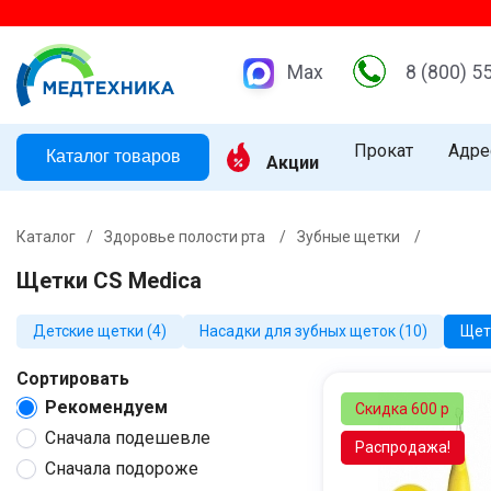
Ра
Max
8 (800) 5
Прокат
Адре
Каталог товаров
Акции
Каталог
/
Здоровье полости рта
/
Зубные щетки
/
Щетки CS Medica
Детские щетки (4)
Насадки для зубных щеток (10)
Щет
Сортировать
Рекомендуем
Скидка 600 р
Сначала подешевле
Распродажа!
Сначала подороже