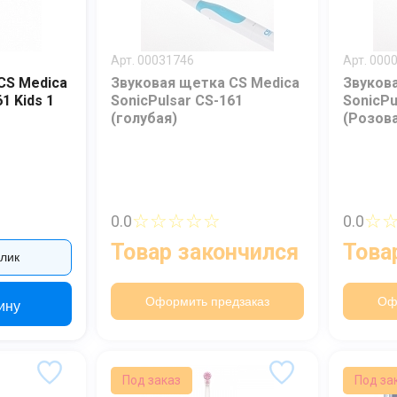
Арт. 00031746
Арт. 000
CS Medica
Звуковая щетка CS Medica
Звуков
1 Kids 1
SonicPulsar CS-161
SonicPu
(голубая)
(Розов
☆☆☆☆☆
☆
0.0
0.0
Товар закончился
Това
клик
Оформить предзаказ
Оф
ину
Под заказ
Под за