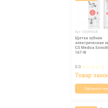
Арт. 00089668
Щетка зубная
электрическая з
CS Medica SonicM
167-W
☆☆☆☆☆
0.0
Товар зако
Оформить пре