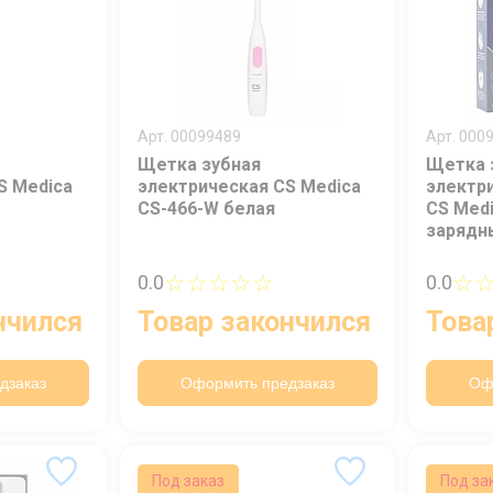
Арт. 00099489
Арт. 000
Щетка зубная
Щетка 
S Medica
электрическая CS Medica
электр
CS-466-W белая
CS Medi
зарядн
☆☆☆☆☆
☆
0.0
0.0
нчился
Товар закончился
Това
дзаказ
Оформить предзаказ
Оф
Под заказ
Под за