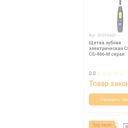
Арт. 00099486
Щетка зубная
электрическая C
CS-466-M серая
☆☆☆☆☆
0.0
Товар зако
Оформить пре
Под заказ