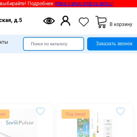
айте! Подробнее:
https://shop.mtrb.ru/aktsii/
ская, д.5
В корзину
кты
Заказать звонок
каз
Под заказ