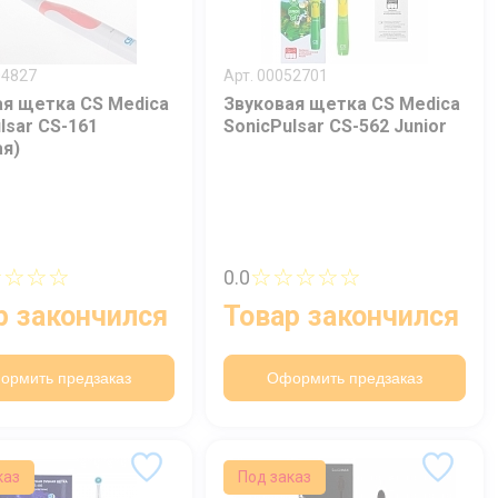
04827
Арт. 00052701
ая щетка CS Medica
Звуковая щетка CS Medica
lsar CS-161
SonicPulsar CS-562 Junior
ая)
☆☆☆☆
☆☆☆☆☆
0.0
р закончился
Товар закончился
ормить предзаказ
Оформить предзаказ
каз
Под заказ