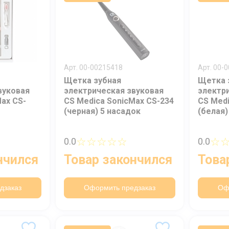
Арт. 00-00215418
Арт. 00-
Щетка зубная
Щетка 
вуковая
электрическая звуковая
электр
ax CS-
CS Medica SonicMax CS-234
CS Medi
(черная) 5 насадок
(белая)
☆☆☆☆☆
☆
0.0
0.0
нчился
Товар закончился
Това
дзаказ
Оформить предзаказ
Оф