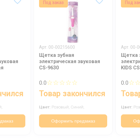
Под заказ
Под за
Ваше имя
Номер телефона
Отправить
Арт. 00-00215600
Арт. 00-
Щетка зубная
Щетка 
Нажимая на кнопку "Отправить" вы
вуковая
электрическая звуковая
электр
соглашаетесь на обработку
ая
CS-9630
KIDS CS
персональных данных
☆☆☆☆☆
☆
0.0
0.0
нчился
Товар закончился
Това
й,
Цвет:
Розовый,
Синий,
Цвет:
Ро
дзаказ
Оформить предзаказ
Оф