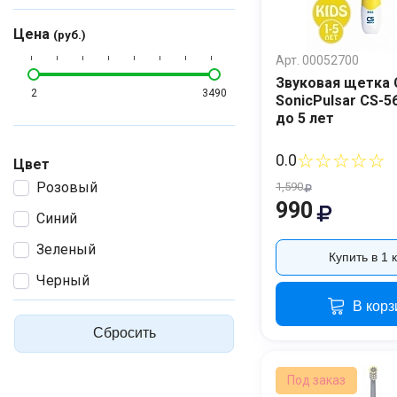
Цена
(руб.)
Арт. 00052700
Звуковая щетка 
2
3490
SonicPulsar CS-56
до 5 лет
☆☆☆☆☆
0.0
Цвет
Розовый
1,590
990
Синий
Зеленый
Купить в 1 
Черный
В корз
Сбросить
Под заказ