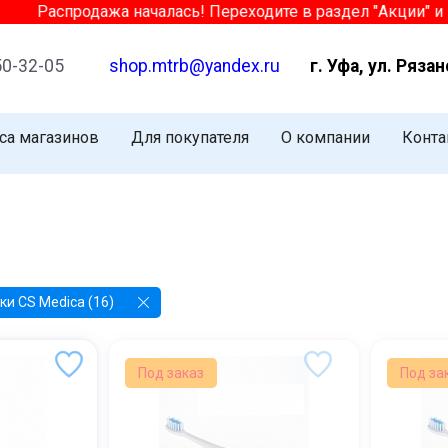
спродажа началась! Переходите в раздел "Акции" и выбир
50-32-05
shop.mtrb@yandex.ru
г. Уфа, ул. Рязан
са магазинов
Для покупателя
О компании
Конта
ки CS Medica (16)
Под заказ
Под за