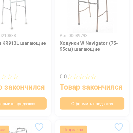
00210888
Арт. 00089793
и KR913L шагающие
Ходунки W Navigator (75-
95см) шагающие
☆☆☆☆
☆☆☆☆☆
0.0
р закончился
Товар закончился
ормить предзаказ
Оформить предзаказ
каз
Под заказ