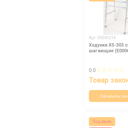
Арт. 00046214
Ходунки XS-303 
шагающие (Е000
☆☆☆☆☆
0.0
Товар зако
Оформить пре
Под заказ