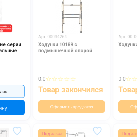
Арт. 00034264
Арт. 00-
ие серии
Ходунки 10189 с
Ходунк
сальные
подмышечной опорой
☆☆☆☆☆
☆
0.0
0.0
Товар закончился
Това
клик
Оформить предзаказ
Оф
ину
Под заказ
Под за