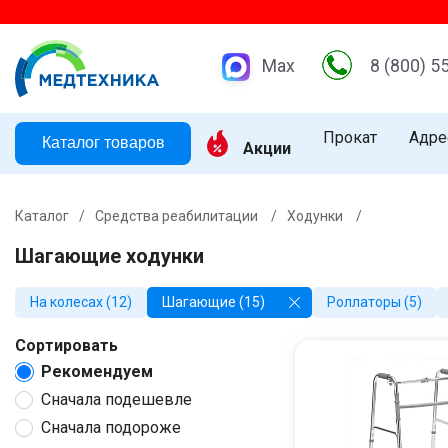
Max
8 (800) 5
Прокат
Адре
Каталог товаров
Акции
Каталог
/
Средства реабилитации
/
Ходунки
/
Шагающие ходунки
На колесах (12)
Шагающие (15)
Роллаторы (5)
Сортировать
Рекомендуем
Сначала подешевле
Сначала подороже