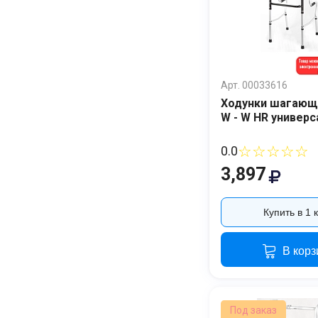
Арт. 00033616
Ходунки шагающ
W - W HR универ
☆☆☆☆☆
0.0
3,897
Купить в 1 
В корз
Под заказ