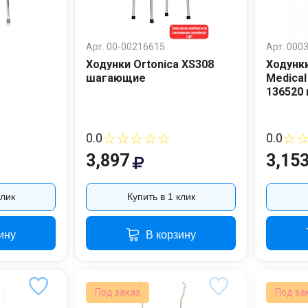
Арт. 00-00216615
Арт. 000
Ходунки Ortonica XS308
Ходунк
шагающие
Medica
136520
☆☆☆☆☆
☆
0.0
0.0
3,897
3,15
клик
Купить в 1 клик
ину
В корзину
Под заказ
Под за