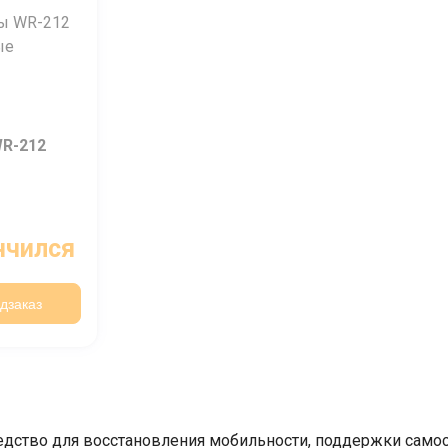
Нажимая на кнопку "Отправить" вы
соглашаетесь на обработку
персональных данных
WR-212
нчился
дзаказ
дство для восстановления мобильности, поддержки самос