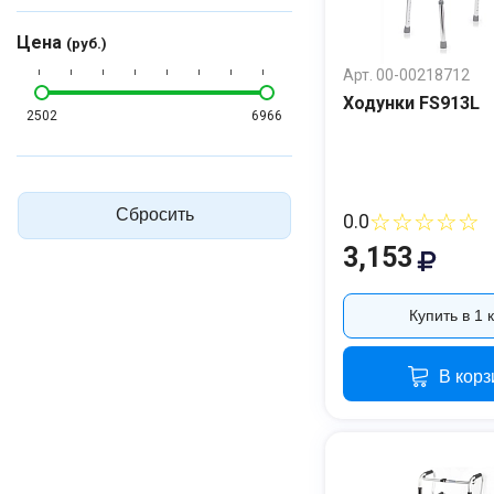
Цена
(руб.)
Арт. 00-00218712
Ходунки FS913L
2502
6966
Сбросить
☆☆☆☆☆
0.0
3,153
Купить в 1 
В корз