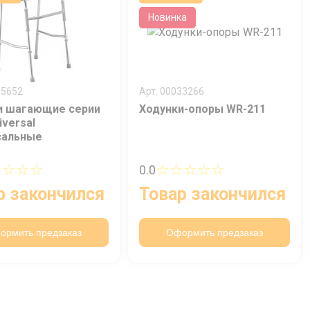
Новинка
35652
Арт. 00033266
и шагающие серии
Ходунки-опоры WR-211
iversal
сальные
☆☆☆☆
☆☆☆☆☆
0.0
р закончился
Товар закончился
ормить предзаказ
Оформить предзаказ