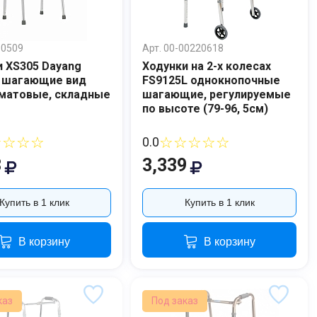
30509
Арт. 00-00220618
и XS305 Dayang
Ходунки на 2-х колесах
l шагающие вид
FS9125L однокнопочные
 матовые, складные
шагающие, регулируемые
по высоте (79-96, 5см)
☆☆☆☆
☆☆☆☆☆
0.0
3
3,339
Купить в 1 клик
Купить в 1 клик
В корзину
В корзину
каз
Под заказ