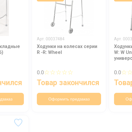
Арт. 00037484
Арт. 000
складные
Ходунки на колесах серии
Ходунк
6)
R -R: Wheel
W: W Un
универ
☆☆☆☆☆
☆
0.0
0.0
нчился
Товар закончился
Това
Ваше имя
дзаказ
Оформить предзаказ
Оф
Номер телефона
Отправить