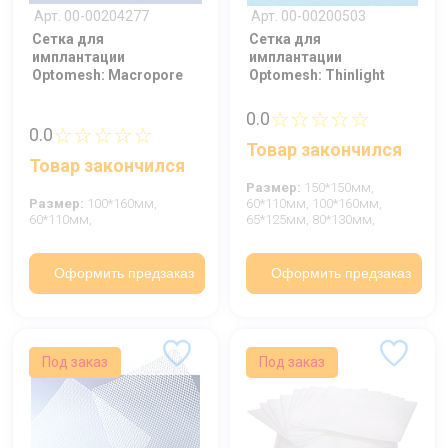
Арт. 00-00204277
Арт. 00-00200503
Сетка для
Сетка для
имплантации
имплантации
Optomesh: Macropore
Optomesh: Thinlight
☆☆☆☆☆
0.0
☆☆☆☆☆
0.0
Товар закончился
Товар закончился
Размер:
150*150мм,
Размер:
100*160мм,
60*110мм,
100*160мм,
60*110мм,
65*125мм,
80*130мм,
Оформить предзаказ
Оформить предзаказ
Под заказ
Под заказ