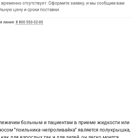
 временно отсутствует. Оформите заявку, и мы сообщим вам
льную цену и сроки поставки.
я линия:
8 800 550-32-05
 лежачим больным и пациентам в приеме жидкости или
люсом "поильника-непроливайка" является полукрышка,
ак для взрослых так и для детей, он легко моется,