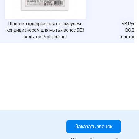
Шапочка одноразовая с шампунем-
БВ:Рука
кондиционером для мытья волос БЕЗ
ВОДЫ 
воды т.м.Prolejnei net
плотност
Заказать звонок