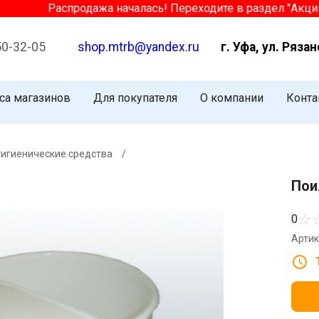
Распродажа началась! Переходите в раздел "Акции" и
50-32-05
shop.mtrb@yandex.ru
г. Уфа, ул. Рязан
са магазинов
Для покупателя
О компании
Конта
гигиенические средства
/
Пои
☆
0
Артик