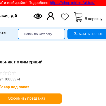
 выбирайте! Подробнее:
https://shop.mtrb.ru/aktsii/
ская, д.5
В корзину
кты
Заказать звонок
льник полимерный
☆
☆
☆
☆
ул: 00003374
Товар под заказ
Оформить предзаказ