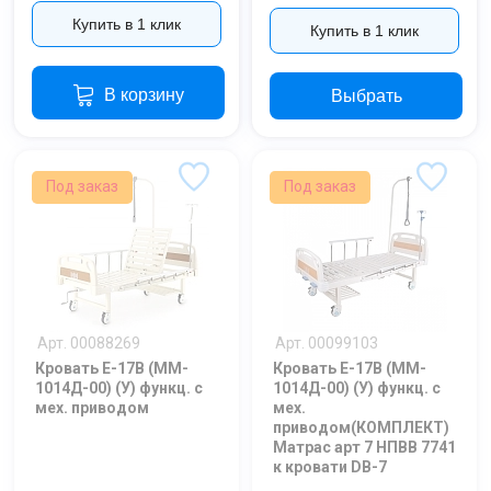
Купить в 1 клик
Купить в 1 клик
В корзину
Выбрать
Под заказ
Под заказ
Арт. 00088269
Арт. 00099103
Кровать E-17В (MM-
Кровать E-17В (MM-
1014Д-00) (У) функц. c
1014Д-00) (У) функц. c
мех. приводом
мех.
приводом(КОМПЛЕКТ)
Матрас арт 7 НПВВ 7741
к кровати DB-7