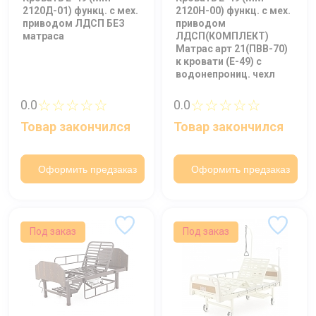
2120Д-01) функц. c мех.
2120Н-00) функц. c мех.
приводом ЛДСП БЕЗ
приводом
Отправить
матраса
ЛДСП(КОМПЛЕКТ)
Матрас арт 21(ПВВ-70)
Нажимая на кнопку "Отправить" вы
к кровати (E-49) с
водонепрониц. чехл
соглашаетесь на обработку
персональных данных
☆☆☆☆☆
☆☆☆☆☆
0.0
0.0
Товар закончился
Товар закончился
Оформить предзаказ
Оформить предзаказ
Под заказ
Под заказ