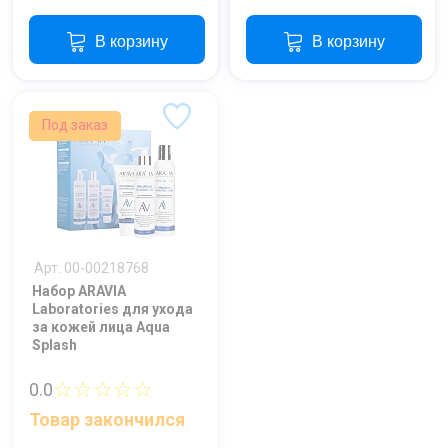
Отправить
В корзину
В корзину
Нажимая на кнопку "Отправить" вы
соглашаетесь на обработку
персональных данных
Под заказ
Арт. 00-00218768
Набор ARAVIA
Laboratories для ухода
за кожей лица Aqua
Splash
☆☆☆☆☆
0.0
Товар закончился