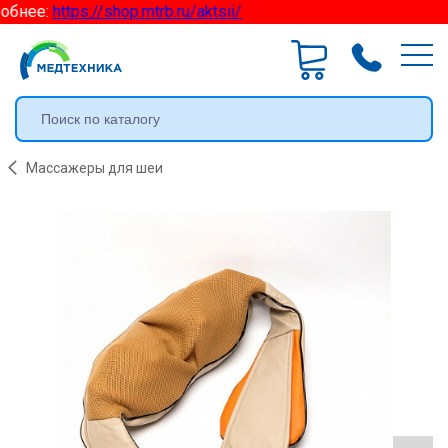
бнее:
https://shop.mtrb.ru/aktsii/
Массажеры для шеи