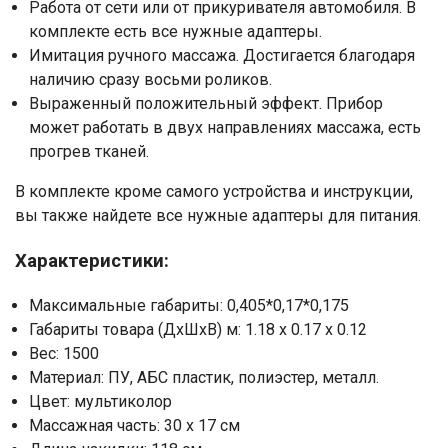
Работа от сети или от прикуривателя автомобиля. В
комплекте есть все нужные адаптеры.
Отправить
Имитация ручного массажа. Достигается благодаря
наличию сразу восьми роликов.
Нажимая на кнопку "Отправить" вы
соглашаетесь на обработку
Выраженный положительный эффект. Прибор
персональных данных
может работать в двух направлениях массажа, есть
прогрев тканей.
В комплекте кроме самого устройства и инструкции,
вы также найдете все нужные адаптеры для питания.
Характеристики:
Максимальные габариты: 0,405*0,17*0,175
Габариты товара (ДхШхВ) м: 1.18 x 0.17 x 0.12
Вес: 1500
Материал: ПУ, АБС пластик, полиэстер, металл.
Цвет: мультиколор
Массажная часть: 30 х 17 см