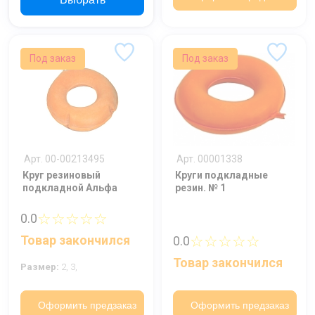
Под заказ
Под заказ
Арт. 00-00213495
Арт. 00001338
Круг резиновый
Круги подкладные
подкладной Альфа
резин. № 1
☆☆☆☆☆
0.0
Ваше имя
☆☆☆☆☆
Товар закончился
0.0
Товар закончился
Номер телефона
Размер:
2,
3,
Отправить
Оформить предзаказ
Оформить предзаказ