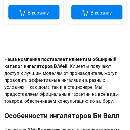
В корзину
В корзину
Наша компания поставляет клиентам обширный
каталог ингаляторов B.Well.
Клиенты получают
Ваше имя
доступ к лучшим моделям от производителя, могут
проводить эффективные ингаляции в разных
Номер телефона
условиях – как дома, так и в стационаре. Мы
предоставляем официальные гарантии на все виды
товаров, обеспечиваем консультацию по выбору.
Отправить
Нажимая на кнопку "Отправить" вы
Особенности ингаляторов Би Велл
соглашаетесь на обработку
персональных данных