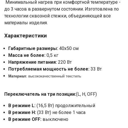
Минимальный нагрев при комфортной температуре -
до 3 часов в развернутом состоянии. Изготовлена по
технологии сквозной стежки, объединяющей все
материалы изделия.
Характеристики
Габаритные размеры:
40x50 см
Масса не более:
0,5 кг
Ваше имя
Напряжение питания:
220 Вт
Потребляемая мощность не более:
33 Вт
Номер телефона
Материал
: высококачественный текстиль
Отправить
Переключатель на три позиции:
(L, H, OFF)
Нажимая на кнопку "Отправить" вы
соглашаетесь на обработку
В режиме L:
(16,5 Вт) продолжительный
персональных данных
В режиме H:
(33 Вт) не более 1 часа
В режиме OFF:
выключено