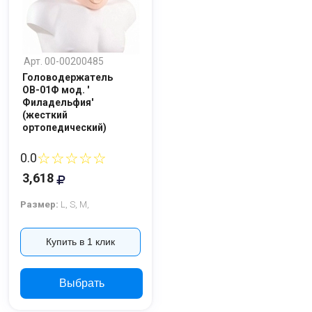
Арт. 00-00200485
Головодержатель
ОВ-01Ф мод. '
Филадельфия'
(жесткий
ортопедический)
☆☆☆☆☆
0.0
3,618
Размер:
L,
S,
M,
Ваше имя
Купить в 1 клик
Номер телефона
Выбрать
Отправить