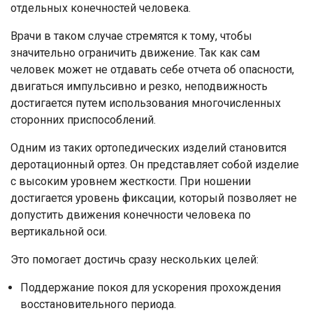
отдельных конечностей человека.
Врачи в таком случае стремятся к тому, чтобы
значительно ограничить движение. Так как сам
человек может не отдавать себе отчета об опасности,
двигаться импульсивно и резко, неподвижность
достигается путем использования многочисленных
сторонних приспособлений.
Одним из таких ортопедических изделий становится
деротационный ортез. Он представляет собой изделие
с высоким уровнем жесткости. При ношении
Ваше имя
достигается уровень фиксации, который позволяет не
допустить движения конечности человека по
Номер телефона
вертикальной оси.
Отправить
Это помогает достичь сразу нескольких целей:
Нажимая на кнопку "Отправить" вы
Поддержание покоя для ускорения прохождения
соглашаетесь на обработку
восстановительного периода.