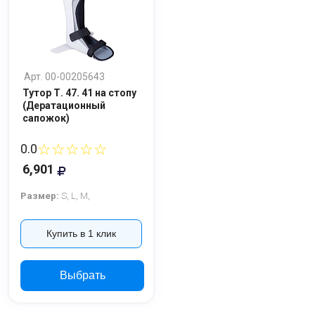
Арт. 00-00205643
Тутор Т. 47. 41 на стопу
(Дератационный
сапожок)
☆☆☆☆☆
0.0
6,901
Размер:
S,
L,
M,
Купить в 1 клик
Выбрать