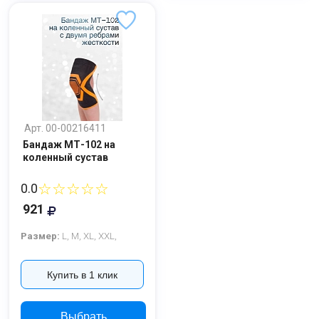
Ваше имя
Номер телефона
Арт. 00-00216411
Бандаж МТ-102 на
коленный сустав
Отправить
☆☆☆☆☆
0.0
Нажимая на кнопку "Отправить" вы
921
соглашаетесь на обработку
персональных данных
Размер:
L,
M,
XL,
XXL,
Купить в 1 клик
Выбрать