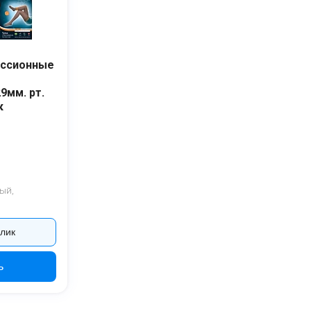
ессионные
9мм. рт.
к
ый,
клик
ь