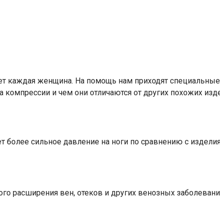
ечтает каждая женщина. На помощь нам приходят специальн
а компрессии и чем они отличаются от других похожих изд
Ваше имя
 более сильное давление на ноги по сравнению с изделиями
Номер телефона
Отправить
го расширения вен, отеков и других венозных заболеваний
Нажимая на кнопку "Отправить" вы
соглашаетесь на обработку