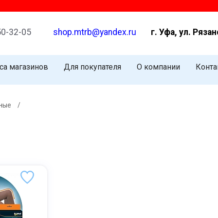
50-32-05
shop.mtrb@yandex.ru
г. Уфа, ул. Рязан
са магазинов
Для покупателя
О компании
Конта
нные
/