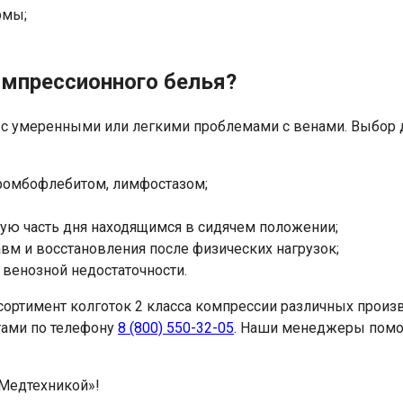
рмы;
персональных данных
омпрессионного белья?
ае с умеренными или легкими проблемами с венами. Выбо
ромбофлебитом, лимфостазом;
ю часть дня находящимся в сидячем положении;
м и восстановления после физических нагрузок;
 венозной недостаточности.
сортимент колготок 2 класса компрессии различных произ
тами по телефону
8 (800) 550-32-05
. Наши менеджеры помо
«Медтехникой»!