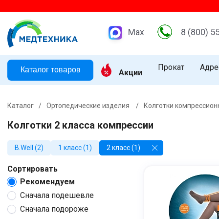
Max
8 (800) 5
Прокат
Адре
Каталог товаров
Акции
Каталог
/
Ортопедические изделия
/
Колготки компрессио
Колготки 2 класса компрессии
B.Well (2)
1 класс (1)
2 класс (1)
Сортировать
Рекомендуем
Сначала подешевле
Сначала подороже