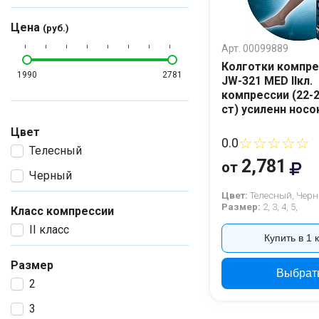
Цена
(руб.)
Арт. 00099889
Колготки компр
1990
2781
JW-321 MED IIкл.
компрессии (22-2
ст) усиленн носо
Цвет
☆☆☆☆☆
0.0
Телесный
2,781
от
Черный
Цвет:
Телесный,
Черн
Размер:
2,
3,
4,
5,
Класс компрессии
II класс
Купить в 1 
Размер
Выбрат
2
3