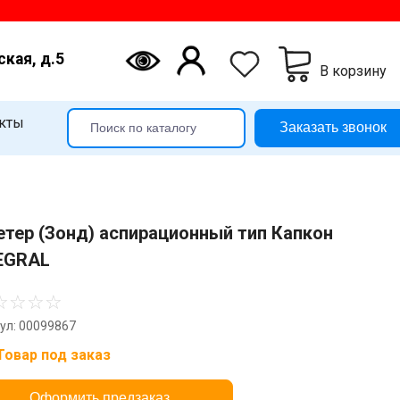
ская, д.5
В корзину
кты
Заказать звонок
етер (Зонд) аспирационный тип Капкон
EGRAL
☆
☆
☆
☆
ул: 00099867
Товар под заказ
Оформить предзаказ