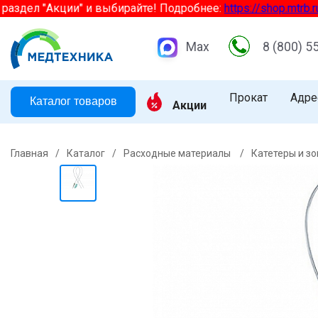
дел "Акции" и выбирайте! Подробнее:
https://shop.mtrb.ru/akt
Max
8 (800) 5
Прокат
Адре
Каталог товаров
Акции
Главная
/
Каталог
/
Расходные материалы
/
Катетеры и з