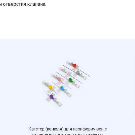
 отверстия клапана.
Ваше имя
Номер телефона
Отправить
Нажимая на кнопку "Отправить" вы
соглашаетесь на обработку
персональных данных
Катетер (канюля) для периферич.вен с