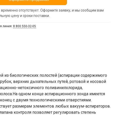
 временно отсутствует. Оформите заявку, и мы сообщим вам
льную цену и сроки поставки.
я линия:
8 800 550-32-05
тей из биологических полостей (аспирации содержимого
рубок, верхних дыхательных путей, ротовой и носовой
тационно-нетоксичного поливинилхлорида,
 полоса.На одном конце аспирационного зонда имеется
 конец с двумя технологическими отверстиями.
ствует размерам элементов любых вакуум-аспираторов.
апана контроля позволяет регулировать степень