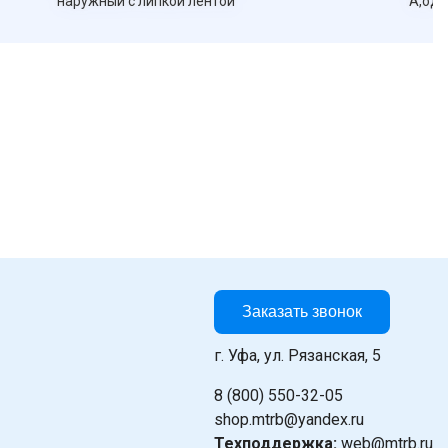
наружный с липкой лентой
А,одн
Заказать звонок
г. Уфа, ул. Рязанская, 5
8 (800) 550-32-05
shop.mtrb@yandex.ru
Техподдержка:
web@mtrb.ru