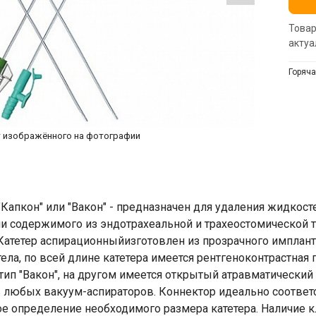
Товар
актуа
Горяча
т изображённого на фотографии
"Капкон" или "Вакон" - предназначен для удаления жидкос
ии содержимого из эндотрахеальной и трахеостомической т
 Катетер аспирационныйизготовлен из прозрачного имплан
ела, по всей длине катетера имеется рентгеноконтрастная
тип "Вакон", на другом имеется открытый атравматический
 любых вакуум-аспираторов. Коннектор идеально соответ
 определение необходимого размера катетера. Наличие кл