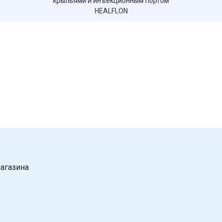
крыльями и инъекционным портом
HEALFLON
агазина