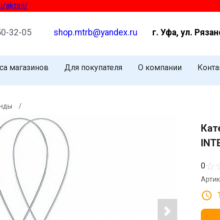
sii/
50-32-05
shop.mtrb@yandex.ru
г. Уфа, ул. Рязан
са магазинов
Для покупателя
О компании
Конта
онды
/
Кат
INT
☆
0
Артик