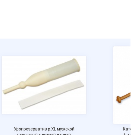
Уропрезерватив р.ХL мужской
Катет