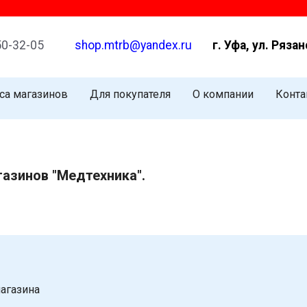
50-32-05
shop.mtrb@yandex.ru
г. Уфа, ул. Рязан
са магазинов
Для покупателя
О компании
Конта
газинов "Медтехника".
агазина
Ваше имя