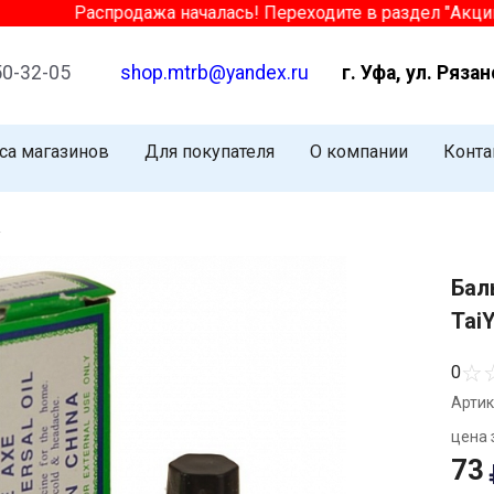
Распродажа началась! Переходите в раздел "Акции" и 
50-32-05
shop.mtrb@yandex.ru
г. Уфа, ул. Рязан
са магазинов
Для покупателя
О компании
Конта
/
Бал
Tai
☆
0
Артик
цена з
73