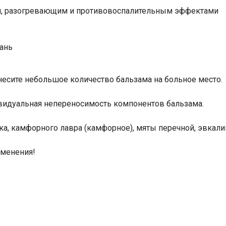
м, разогревающим и противовоспалительным эффектами
тань
есите небольшое количество бальзама на больное место.
дивидуальная непереносимость компонентов бальзама.
а, камфорного лавра (камфорное), мяты перечной, эвкалип
именения!
Ваше имя
Номер телефона