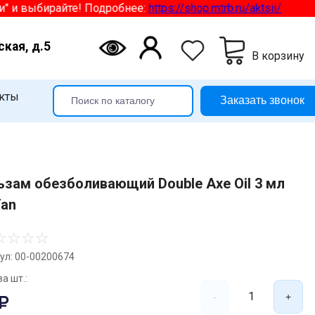
выбирайте! Подробнее:
https://shop.mtrb.ru/aktsii/
ская, д.5
В корзину
кты
Заказать звонок
ьзам обезболивающий Double Axe Oil 3 мл
Yan
☆
☆
☆
☆
ул: 00-00200674
а шт.:
1
-
+