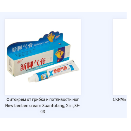
Фитокрем от грибка и потливости ног
СКРАБ по
New beriberi cream Xuanfutang, 25 г,XF-
03