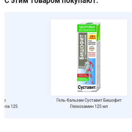
С этим товаром покупают:
Жир
Гель-бальзам Суставит Бишофит
тела 125
Глюкозамин 125 мл