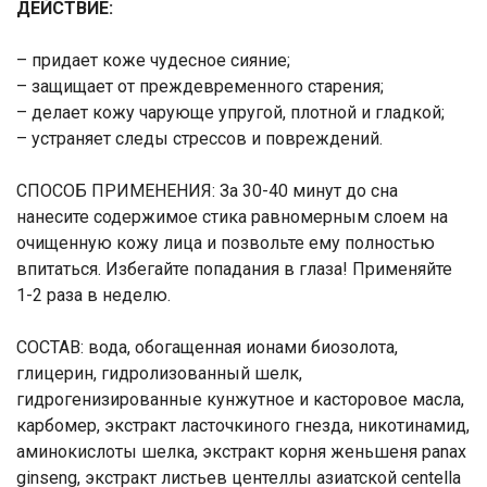
​ДЕЙСТВИЕ:
​– придает коже чудесное сияние;
​– защищает от преждевременного старения;
​– делает кожу чарующе упругой, плотной и гладкой;
​– устраняет следы стрессов и повреждений.
​СПОСОБ ПРИМЕНЕНИЯ: За 30-40 минут до сна
нанесите содержимое стика равномерным слоем на
очищенную кожу лица и позвольте ему полностью
впитаться. Избегайте попадания в глаза! Применяйте
Ваше имя
1-2 раза в неделю.
Номер телефона
​СОСТАВ: вода, обогащенная ионами биозолота,
глицерин, гидролизованный шелк,
Отправить
гидрогенизированные кунжутное и касторовое масла,
карбомер, экстракт ласточкиного гнезда, никотинамид,
Нажимая на кнопку "Отправить" вы
аминокислоты шелка, экстракт корня женьшеня panax
соглашаетесь на обработку
ginseng, экстракт листьев центеллы азиатской centella
персональных данных