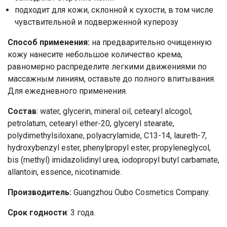
подходит для кожи, склонной к сухости, в том числе
чувствительной и подверженной куперозу
Способ применения:
на предварительно очищенную
кожу нанесите небольшое количество крема,
равномерно распределите легкими движениями по
массажным линиям, оставьте до полного впитывания.
Для ежедневного применения.
Ваше имя
Состав
: water, glycerin, mineral oil, cetearyl alcogol,
petrolatum, cetearyl ether-20, glyceryl stearate,
Номер телефона
polydimethylsiloxane, polyacrylamide, C13-14, laureth-7,
hydroxybenzyl ester, phenylpropyl ester, propyleneglycol,
Отправить
bis (methyl) imidazolidinyl urea, iodopropyl butyl carbamate,
allantoin, essence, nicotinamide.
Нажимая на кнопку "Отправить" вы
соглашаетесь на обработку
Производитель:
Guangzhou Oubo Cosmetics Company.
персональных данных
Срок годности
: 3 года.