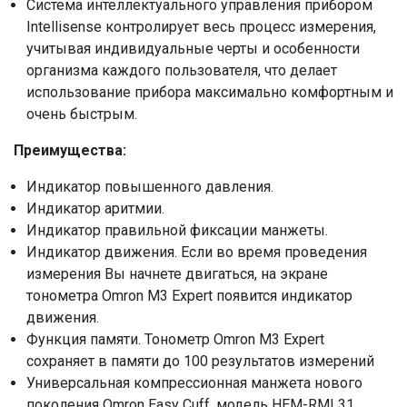
Система интеллектуального управления прибором
Intellisense контролирует весь процесс измерения,
Отправить
учитывая индивидуальные черты и особенности
организма каждого пользователя, что делает
Нажимая на кнопку "Отправить" вы
использование прибора максимально комфортным и
соглашаетесь на обработку
очень быстрым.
персональных данных
Преимущества:
Индикатор повышенного давления.
Индикатор аритмии.
Индикатор правильной фиксации манжеты.
Индикатор движения. Если во время проведения
измерения Вы начнете двигаться, на экране
тонометра Omron M3 Expert появится индикатор
движения.
Функция памяти. Тонометр Omron M3 Expert
сохраняет в памяти до 100 результатов измерений
Универсальная компрессионная манжета нового
поколения Omron Easy Cuff, модель HEM-RML31