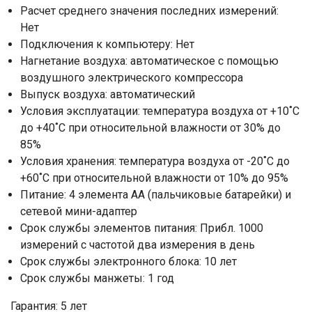
Расчет среднего значения последних измерений:
Нет
Подключения к компьютеру: Нет
Нагнетание воздуха: автоматическое с помощью
воздушного электрического компрессора
Выпуск воздуха: автоматический
Ваше имя
Условия эксплуатации: температура воздуха от +10˚C
до +40˚C при относительной влажности от 30% до
85%
Номер телефона
Условия хранения: температура воздуха от -20˚C до
+60˚C при относительной влажности от 10% до 95%
Отправить
Питание: 4 элемента AA (пальчиковые батарейки) и
сетевой мини-адаптер
Нажимая на кнопку "Отправить" вы
соглашаетесь на обработку
Срок службы элементов питания: Прибл. 1000
персональных данных
измерений с частотой два измерения в день
Срок службы электронного блока: 10 лет
Срок службы манжеты: 1 год
Гарантия: 5 лет