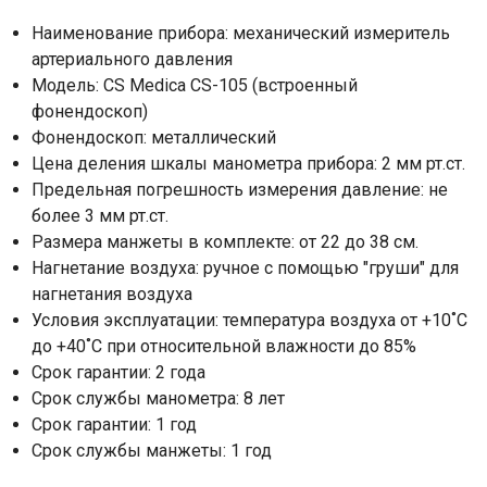
Отправить
Наименование прибора: механический измеритель
артериального давления
Нажимая на кнопку "Отправить" вы
Модель: CS Medica CS-105 (встроенный
соглашаетесь на обработку
фонендоскоп)
персональных данных
Фонендоскоп: металлический
Цена деления шкалы манометра прибора: 2 мм рт.ст.
Предельная погрешность измерения давление: не
более 3 мм рт.ст.
Размера манжеты в комплекте: от 22 до 38 см.
Нагнетание воздуха: ручное с помощью "груши" для
нагнетания воздуха
Условия эксплуатации: температура воздуха от +10˚C
до +40˚C при относительной влажности до 85%
Срок гарантии: 2 года
Срок службы манометра: 8 лет
Срок гарантии: 1 год
Срок службы манжеты: 1 год