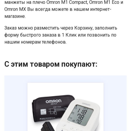
манжеты на плечо Omron M1 Compact, Omron M1 Eco и
Omron MX Вы всегда можете в нашем интернет-
Ваше имя
магазине.
Заказ можно разместить через Корзину, заполнить
Номер телефона
форму быстрого заказа в 1 Клик или позвонить по
нашим номерам телефонов.
Отправить
Нажимая на кнопку "Отправить" вы
С этим товаром покупают:
соглашаетесь на обработку
персональных данных