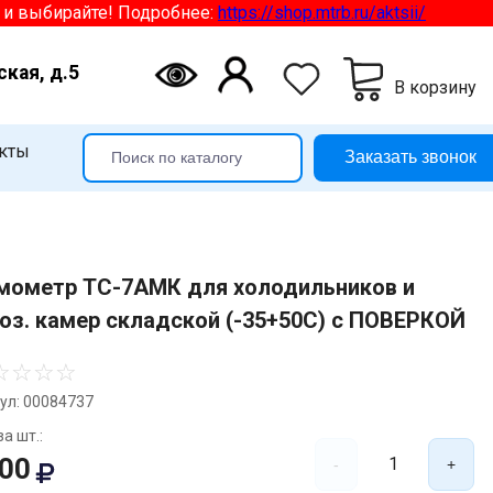
ыбирайте! Подробнее:
https://shop.mtrb.ru/aktsii/
ская, д.5
В корзину
кты
Заказать звонок
мометр ТС-7АМК для холодильников и
оз. камер складской (-35+50С) с ПОВЕРКОЙ
☆
☆
☆
☆
ул: 00084737
а шт.:
200
1
-
+