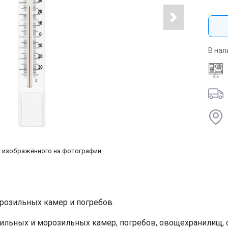
В нал
т изображённого на фотографии
орозильных камер и погребов.
льных и морозильных камер, погребов, овощехранилищ, ск