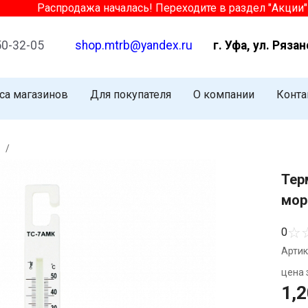
Распродажа началась! Переходите в раздел "Акции" и в
50-32-05
shop.mtrb@yandex.ru
г. Уфа, ул. Рязан
са магазинов
Для покупателя
О компании
Конта
/
Тер
мор
☆
0
Артик
цена з
1,