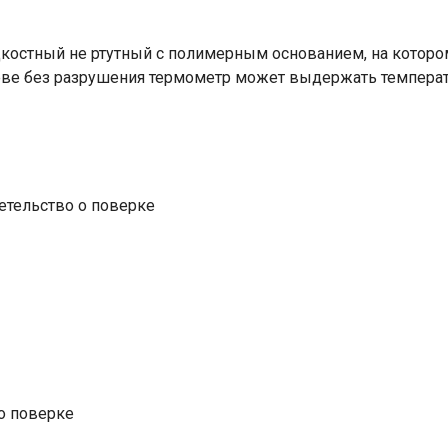
костный не ртутный с полимерным основанием, на которо
еве без разрушения термометр может выдержать температ
етельство о поверке
Ваше имя
о поверке
Номер телефона