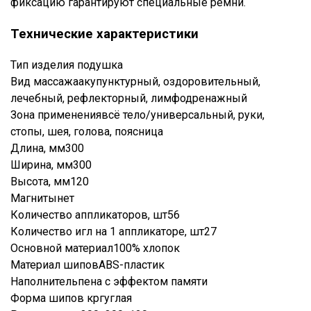
фиксацию гарантируют специальные ремни.
Технические характеристики
Тип изделия подушка
Вид массажаакупунктурный, оздоровительный,
лечебный, рефлекторный, лимфодренажный
Зона применениявсё тело/универсальный, руки,
стопы, шея, голова, поясница
Ваше имя
Длина, мм300
Ширина, мм300
Номер телефона
Высота, мм120
Магнитынет
Отправить
Количество аппликаторов, шт56
Количество игл на 1 аппликаторе, шт27
Нажимая на кнопку "Отправить" вы
Основной материал100% хлопок
соглашаетесь на обработку
Материал шиповABS-пластик
персональных данных
Наполнительпена с эффектом памяти
Форма шипов кргуглая