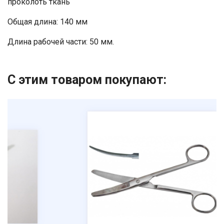
проколоть ткань
Ваше имя
Общая длина: 140 мм
Номер телефона
Длина рабочей части: 50 мм.
Отправить
С этим товаром покупают:
Нажимая на кнопку "Отправить" вы
соглашаетесь на обработку
персональных данных