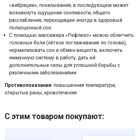
Отправить
«вибрации», покалывания; в последующем может
возникнуть ощущение сонливости, общего
Нажимая на кнопку "Отправить" вы
расслабления, переходящее иногда в здоровый
соглашаетесь на обработку
полноценный сон.
персональных данных
С помощью массажера «Рефлекс» можно облегчить
головные боли (лёгкое поглаживание по голове),
нормализовать сон и обмен веществ, включить
иммунную систему в работу, дать ей
дополнительные силы для успешной борьбы с
различными заболеваниями.
Противопоказания
: повышенная температура,
открытые раны, кровотечения.
С этим товаром покупают: