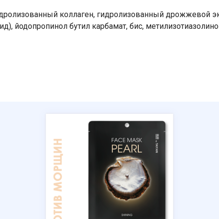
 гидролизованный коллаген, гидролизованный дрожжевой эк
Номер телефона
), йодопропинол бутил карбамат, бис, метилизотиазолинон, 
Отправить
Нажимая на кнопку "Отправить" вы
соглашаетесь на обработку
персональных данных