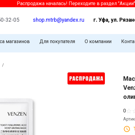
Распродажа началась! Переходите в раздел "Акции" и 
50-32-05
shop.mtrb@yandex.ru
г. Уфа, ул. Рязан
са магазинов
Для покупателя
О компании
Конта
/
Мас
Ven
оли
☆
0
Артик