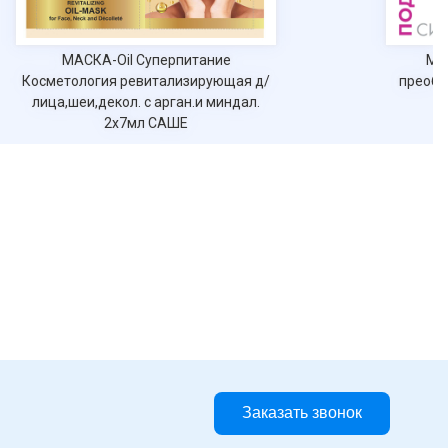
МАСКА-Oil Суперпитание
Мас
Косметология ревитализирующая д/
преобр
лица,шеи,декол. с арган.и миндал.
2х7мл САШЕ
Заказать звонок