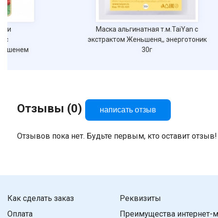
ие и
Маска альгинатная т.м.TaiYan с
a с
экстрактом Женьшеня,, энерготоник
еньшенем
30г
Отзывы (0)
написать отзыв
Отзывов пока нет. Будьте первым, кто оставит отзыв!
Как сделать заказ
Реквизиты
Оплата
Преимущества интернет-м