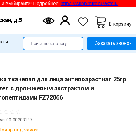
выбирайте! Подробнее:
https://shop.mtrb.ru/aktsii/
ская, д.5
В корзину
кты
Заказать звонок
ка тканевая для лица антивозрастная 25гр
zen с дрожжевым экстрактом и
гопептидами FZ72066
☆
☆
☆
☆
ул: 00-00203137
Товар под заказ