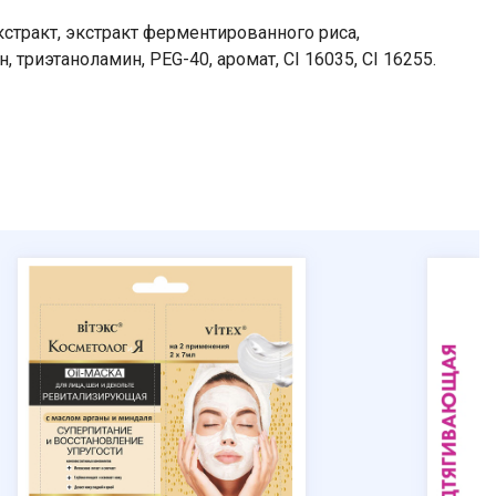
стракт, экстракт ферментированного риса,
триэтаноламин, PEG-40, аромат, CI 16035, CI 16255.