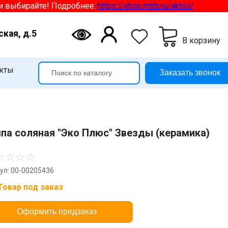
 выбирайте! Подробнее:
https://shop.mtrb.ru/aktsii/
ская, д.5
В корзину
кты
Заказать звонок
па соляная "Эко Плюс" Звезды (керамика)
☆
☆
☆
☆
ул: 00-00205436
Товар под заказ
Оформить предзаказ