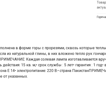
Товар
актуа
Горяча
полнена в форме горы с прорезями, сквозь которые теплы
сла из натуральной глины, в них вложено тепло рук гонча
е.ПРИМЕЧАНИЕ: Каждая солевая лампа изготавливается вр
ь действия: 15 кв. м;• срок службы : 5 лет• гарантия : 1 го
атрона Е 14• электропитание: 220 В.• страна ПакистанПРИМ
е от указанных.
Ваше имя
Номер телефона