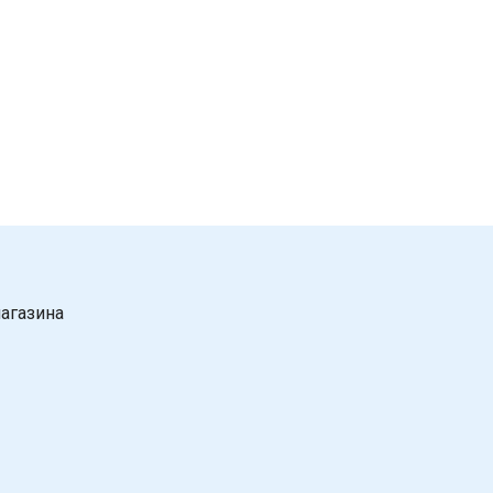
Отправить
Нажимая на кнопку "Отправить" вы
соглашаетесь на обработку
персональных данных
агазина