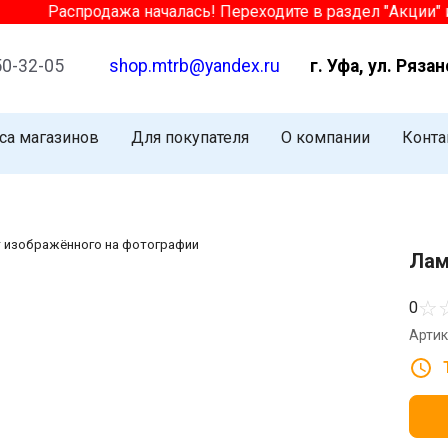
Распродажа началась! Переходите в раздел "Акции" и
50-32-05
shop.mtrb@yandex.ru
г. Уфа, ул. Рязан
са магазинов
Для покупателя
О компании
Конта
т изображённого на фотографии
Лам
☆
0
Артик