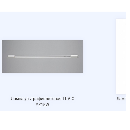
Лампа ультрафиолетовая TUV-C
Лампа 
YZ15W