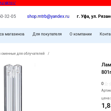
tsii/
50-32-05
shop.mtrb@yandex.ru
г. Уфа, ул. Рязан
са магазинов
Для покупателя
О компании
Конта
 сменные для облучателей
/
Лам
801п
☆
0
Артик
цена з
1,