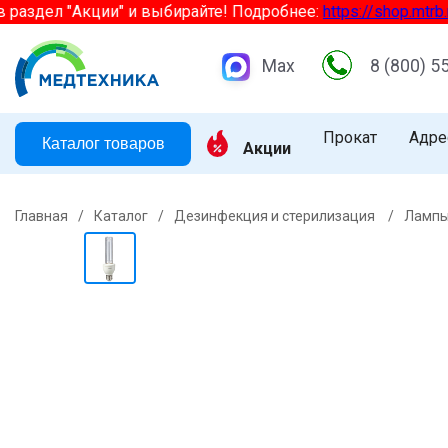
здел "Акции" и выбирайте! Подробнее:
https://shop.mtrb.ru/ak
Max
8 (800) 5
Прокат
Адре
Каталог товаров
Акции
Главная
/
Каталог
/
Дезинфекция и стерилизация
/
Лампы