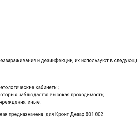
еззараживания и дезинфекции, их используют в следующ
метологические кабинеты;
которых наблюдается высокая проходимость;
Ваше имя
чреждения, иные.
вая предназначена для Кронт Дезар 801 802​
Номер телефона
Отправить