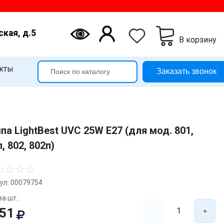
ская, д.5
В корзину
кты
Заказать звонок
па LightBest UVC 25W E27 (для мод. 801,
, 802, 802п)
☆
☆
☆
☆
ул: 00079754
а шт.:
851
1
-
+