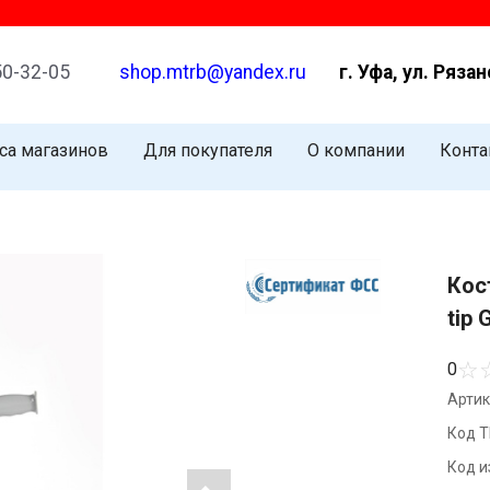
50-32-05
shop.mtrb@yandex.ru
г. Уфа, ул. Рязан
са магазинов
Для покупателя
О компании
Конта
Кос
tip 
☆
0
Артик
Код Т
Код и