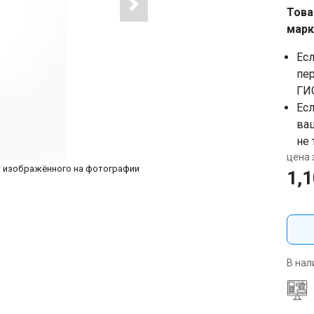
Това
марк
Ес
пе
ГИ
Ес
ва
не 
цена з
т изображённого на фотографии
1,
В нал