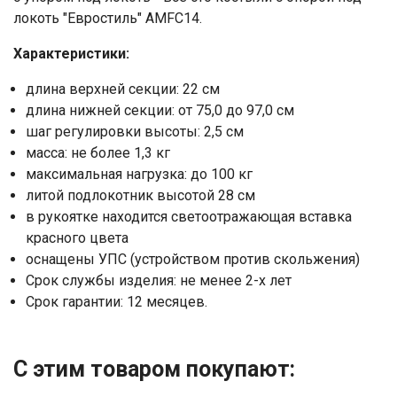
Отправить
локоть "Евростиль" AMFC14.
Нажимая на кнопку "Отправить" вы
Характеристики:
соглашаетесь на обработку
длина верхней секции: 22 см
персональных данных
длина нижней секции: от 75,0 до 97,0 см
шаг регулировки высоты: 2,5 см
масса: не более 1,3 кг
максимальная нагрузка: до 100 кг
литой подлокотник высотой 28 см
в рукоятке находится светоотражающая вставка
красного цвета
оснащены УПС (устройством против скольжения)
Срок службы изделия: не менее 2-х лет
Срок гарантии: 12 месяцев.
С этим товаром покупают: