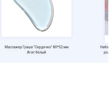
Массажер Гуаша "Сердечко" 80*52 мм
Набор 
Агат белый
ролл
п