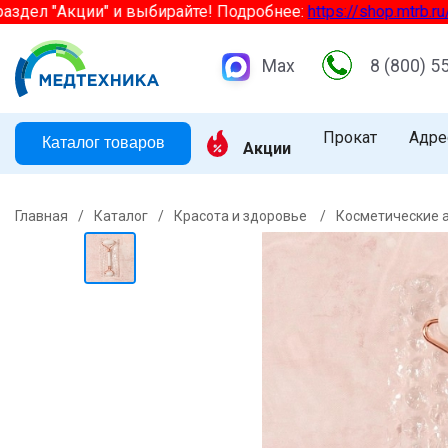
л "Акции" и выбирайте! Подробнее:
https://shop.mtrb.ru/aktsi
Max
8 (800) 5
Прокат
Адре
Каталог товаров
Акции
Главная
/
Каталог
/
Красота и здоровье
/
Косметические 