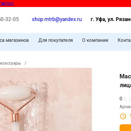
i/
50-32-05
shop.mtrb@yandex.ru
г. Уфа, ул. Рязан
са магазинов
Для покупателя
О компании
Конта
аксессуары
/
Мас
лиц
☆
0
Артик