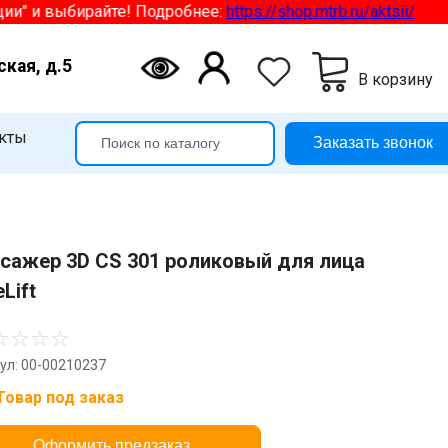
и выбирайте! Подробнее:
https://shop.mtrb.ru/aktsii/
ская, д.5
В корзину
кты
Заказать звонок
сажер 3D CS 301 роликовый для лица
Lift
☆
☆
☆
☆
ул: 00-00210237
Товар под заказ
Оформить предзаказ