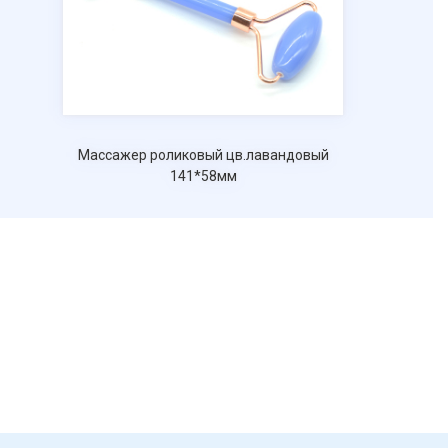
Массажер роликовый цв.лавандовый
Массаж
141*58мм