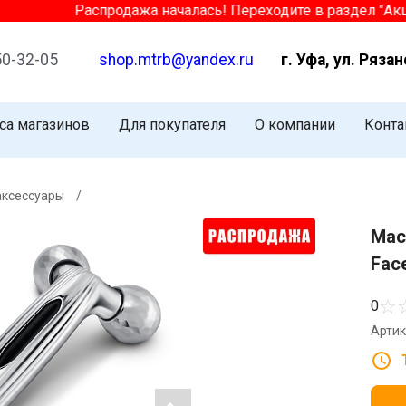
Распродажа началась! Переходите в раздел "Акции" 
50-32-05
shop.mtrb@yandex.ru
г. Уфа, ул. Рязан
са магазинов
Для покупателя
О компании
Конта
аксессуары
/
Мас
Face
☆
0
Артик