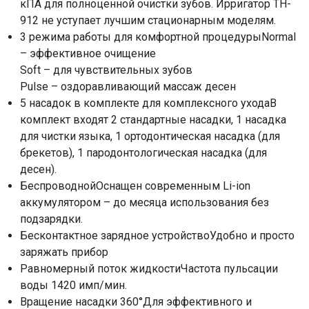
кПА для полноценной очистки зубов. Ирригатор TH-
912 не уступает лучшим стационарным моделям.
3 режима работы для комфортной процедурыNormal
– эффективное очищение
Soft – для чувствительных зубов
Pulse – оздоравливающий массаж десен
5 насадок в комплекте для комплексного уходаВ
комплект входят 2 стандартные насадки, 1 насадка
для чистки языка, 1 ортодонтическая насадка (для
брекетов), 1 пародонтологическая насадка (для
Ваше имя
десен).
БеспроводнойОснащен современным Li-ion
Номер телефона
аккумулятором – до месяца использования без
подзарядки.
Отправить
Бесконтактное зарядное устройствоУдобно и просто
заряжать прибор
Нажимая на кнопку "Отправить" вы
Равномерный поток жидкостиЧастота пульсации
соглашаетесь на обработку
воды 1420 имп/мин.
персональных данных
Вращение насадки 360°Для эффективного и